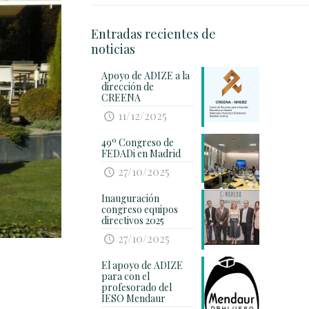
Entradas recientes de
noticias
Apoyo de ADIZE a la
dirección de
CREENA
11/12/2025
49º Congreso de
FEDADi en Madrid
27/10/2025
Inauguración
congreso equipos
directivos 2025
27/10/2025
El apoyo de ADIZE
para con el
profesorado del
IESO Mendaur