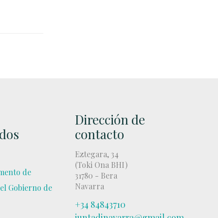
Dirección de
ados
contacto
Eztegara, 34
(Toki Ona BHI)
mento de
31780 - Bera
Navarra
el Gobierno de
+34 84843710
juntadinavarra@gmail.com